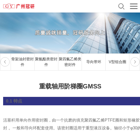
骨架油封密封
聚氨酯类密封
聚四氟乙烯类
导向带环
V型组合圈
夹
件
件
密封件
重载轴用阶梯圈GMSS
0.1 特点
活塞杆用单向作用密封圈，由一个抗磨的填充聚四氟乙烯PTFE圈和矩形橡
封 。一般和导向环配套使用。该密封圈适用于重型液压设备。轴径小于φ30