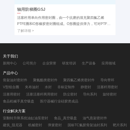
轴用阶梯圈GSJ
重载
活塞杆用单向作用密封圈，由一个抗磨的填充聚四氟乙烯
活塞
PTFE圈和O形橡胶密封圈组成。O形圈提供弹力，可对PTFE
PT
阶梯圈的磨损起补偿作用，只具有单向密封效果。适用于液压
PT
了解详细 >
了解详
缸活塞杆的密封。一般和导向环配套使用。轴径小于φ30的规
封 
格，应采用分体式沟槽。
轴径
关于我们
新闻中心
公司简介
企业荣誉
研发培训
生产设备
应用领域
产品中心
骨架油封密封件
聚氨酯类密封件
聚四氟乙烯类密封件
导向带环
V型组合圈
夹布油封
水封
非标定制件
静密封
活塞杆用密封
活塞用密封
活塞活塞杆两用密封
防尘密封
导向系列
旋转密封
食品机械手真空吸盘
医疗器械行业硅胶类成品
行业解决方案
室翻转升降系统油缸油泵密封
食品_真空吸盘
油气悬架密封件
建筑_阻尼器
机械密封
弹簧密封
国标TC氟胶骨架油封系列
靶片系列