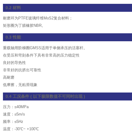
0.2 材料
耐磨环为PTFE玻璃纤维MoS2复合材料；
矩形圈为丁腈橡胶NBR。
0.3 性能
重载轴用阶梯圈GMSS适用于单侧承压的活塞杆。
在受压和苛刻条件下具有非常高的压力稳定性
良好的导热性
非常好的抗挤出可靠性
高耐磨
低摩擦，无粘滑现象
0.4 工况条件 ( 以下极限数值不可同时出现 )
压力：≤40MPa
速度：≤5m/s
频率：≤5Hz
温度：-30℃~ +100℃