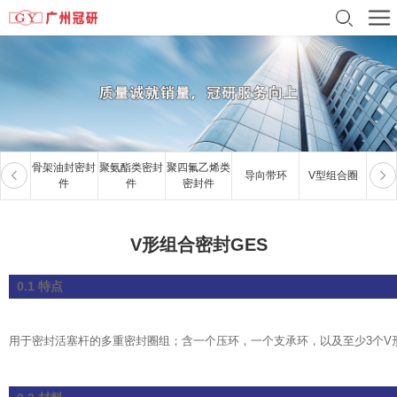
骨架油封密封
聚氨酯类密封
聚四氟乙烯类
导向带环
V型组合圈
夹
件
件
密封件
V形组合密封GES
0.1 特点
用于密封活塞杆的多重密封圈组；含一个压环，一个支承环，以及至少3个V