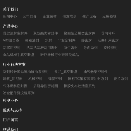
关于我们
新闻中心
公司简介
企业荣誉
研发培训
生产设备
应用领域
产品中心
骨架油封密封件
聚氨酯类密封件
聚四氟乙烯类密封件
导向带环
V型组合圈
夹布油封
水封
非标定制件
静密封
活塞杆用密封
活塞用密封
活塞活塞杆两用密封
防尘密封
导向系列
旋转密封
食品机械手真空吸盘
医疗器械行业硅胶类成品
行业解决方案
室翻转升降系统油缸油泵密封
食品_真空吸盘
油气悬架密封件
建筑_阻尼器
机械密封
弹簧密封
国标TC氟胶骨架油封系列
靶片系列
气体燃料密封圈
多唇异性密封圈
橡胶夹布砼活塞系列
冶金配件沉没辊系列
检测业务
服务与支持
用户留言
联系我们