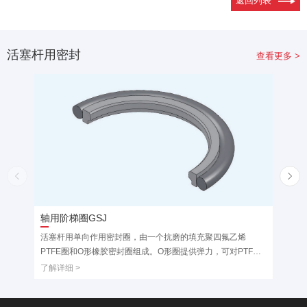
返回列表
活塞杆用密封
查看更多 >
轴用阶梯圈GSJ
重载
活塞杆用单向作用密封圈，由一个抗磨的填充聚四氟乙烯
活塞
PTFE圈和O形橡胶密封圈组成。O形圈提供弹力，可对PTFE
PT
阶梯圈的磨损起补偿作用，只具有单向密封效果。适用于液压
PT
了解详细 >
了解详
缸活塞杆的密封。一般和导向环配套使用。轴径小于φ30的规
封 
格，应采用分体式沟槽。
轴径