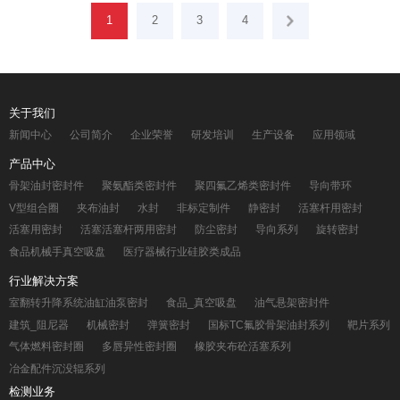
1
2
3
4
关于我们
新闻中心
公司简介
企业荣誉
研发培训
生产设备
应用领域
产品中心
骨架油封密封件
聚氨酯类密封件
聚四氟乙烯类密封件
导向带环
V型组合圈
夹布油封
水封
非标定制件
静密封
活塞杆用密封
活塞用密封
活塞活塞杆两用密封
防尘密封
导向系列
旋转密封
食品机械手真空吸盘
医疗器械行业硅胶类成品
行业解决方案
室翻转升降系统油缸油泵密封
食品_真空吸盘
油气悬架密封件
建筑_阻尼器
机械密封
弹簧密封
国标TC氟胶骨架油封系列
靶片系列
气体燃料密封圈
多唇异性密封圈
橡胶夹布砼活塞系列
冶金配件沉没辊系列
检测业务